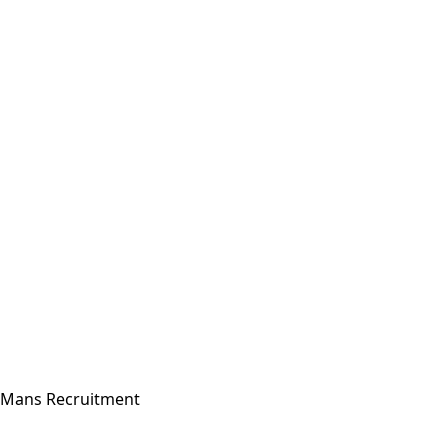
Maartje
maartje@mansrecruitment.nl
Whatsapp met mij
024 - 3244 497
Mans Recruitment